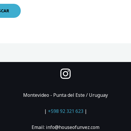
Montevideo - Punta del Este / Uruguay
|
+598 92 321 623
|
Email: info@houseofunvez.com