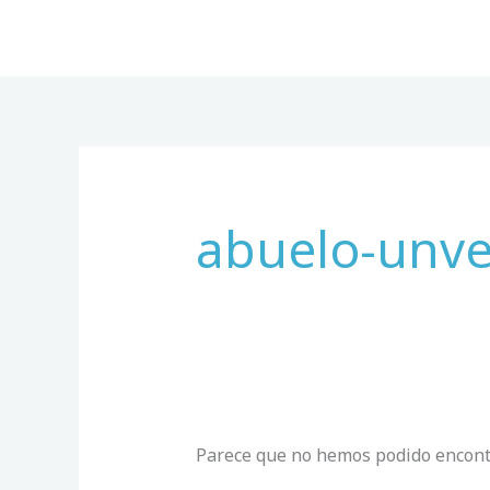
Ir
al
contenido
Buscar
por:
abuelo-unv
Parece que no hemos podido encont